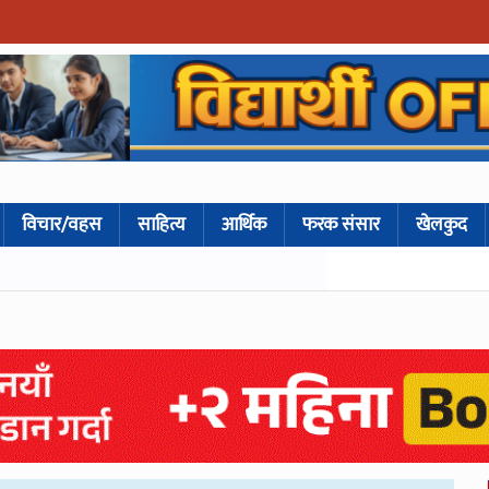
विचार/वहस
साहित्य
आर्थिक
फरक संसार
खेलकुद