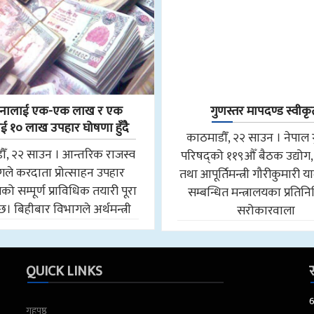
नालाई एक-एक लाख र एक
गुणस्तर मापदण्ड स्वीकृ
 १० लाख उपहार घोषणा हुँदै
काठमाडौँ, २२ साउन । नेपाल 
ौँ, २२ साउन । आन्तरिक राजस्व
परिषद्को ११९औँ बैठक उद्योग,
ले करदाता प्रोत्साहन उपहार
तथा आपूर्तिमन्त्री गौरीकुमारी
मको सम्पूर्ण प्राविधिक तयारी पूरा
सम्बन्धित मन्त्रालयका प्रतिन
छ। बिहीबार विभागले अर्थमन्त्री
सरोकारवाला
QUICK LINKS
स
गृहपृष्ठ