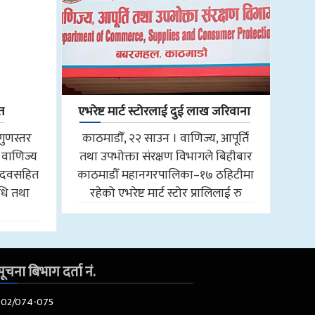
त
एभरेष्ट मार्ट स्टोरलाई दुई लाख जरिवाना
गुणस्तर
काठमाडौँ, २२ साउन । वाणिज्य, आपूर्ति
 वाणिज्य
तथा उपभोक्ता संरक्षण विभागले बिहीबार
 यादवसहित
काठमाडौँ महानगरपालिका–१७ ठहिटीमा
िधि तथा
रहेको एभरेष्ट मार्ट स्टोर प्रालिलाई रु
ूचना बिभाग दर्ता नं.
602/074-075