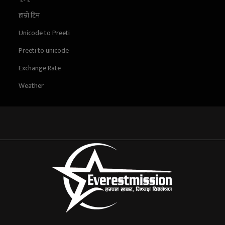
हाम्रो टिम
Unicode to Preeti
Preeti to unicode
Exchange Rate
Weather