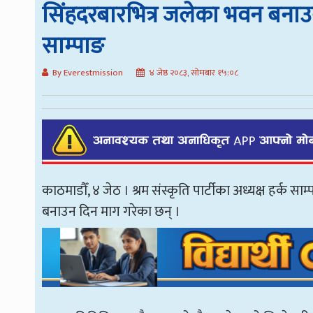
सिंहदरबारभित्र जलेका भवन बनाउने
साम्पाङ
By Everestmission
४ जेष्ठ २०८३, सोमबार १५:०८
काठमाडौँ, ४ जेठ । श्रम संस्कृति पार्टीका अध्यक्ष हर्क
बनाउन दिन माग गरेका छन् ।