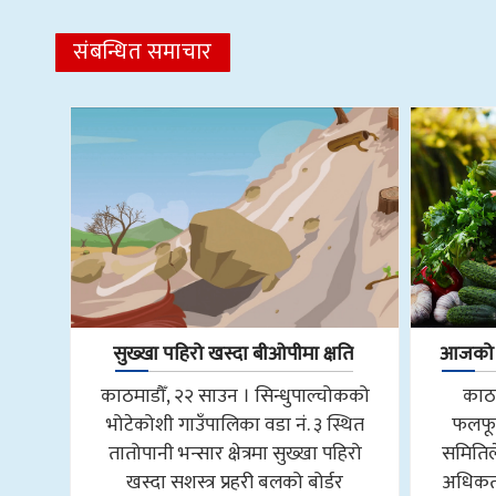
संबन्धित समाचार
सुख्खा पहिरो खस्दा बीओपीमा क्षति
आजको फ
काठमाडौँ, २२ साउन । सिन्धुपाल्चोकको
काठम
भोटेकोशी गाउँपालिका वडा नं. ३ स्थित
फलफू
तातोपानी भन्सार क्षेत्रमा सुख्खा पहिरो
समितिल
खस्दा सशस्त्र प्रहरी बलको बोर्डर
अधिकतम