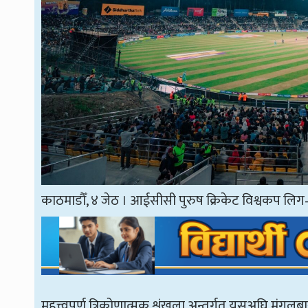
काठमाडौँ, ४ जेठ । आईसीसी पुरुष क्रिकेट विश्वकप लिग–२ अ
महत्त्वपूर्ण त्रिकोणात्मक शृंखला अन्तर्गत यसअघि मंग