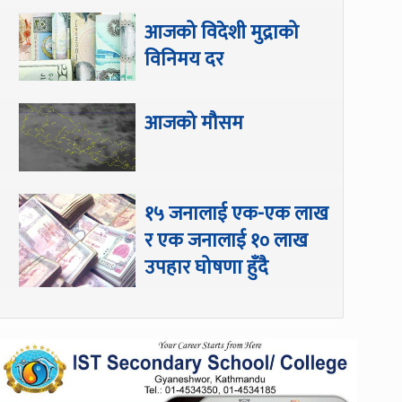
आजको विदेशी मुद्राको
विनिमय दर
आजको मौसम
१५ जनालाई एक-एक लाख
र एक जनालाई १० लाख
उपहार घोषणा हुँदै