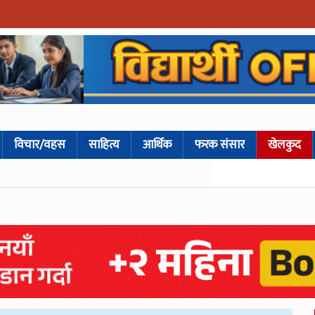
विचार/वहस
साहित्य
आर्थिक
फरक संसार
खेलकुद