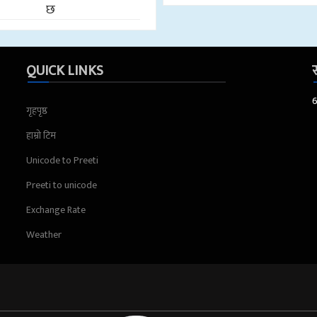
छ
QUICK LINKS
स
गृहपृष्ठ
हाम्रो टिम
Unicode to Preeti
Preeti to unicode
Exchange Rate
Weather