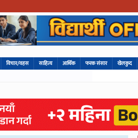
विचार/वहस
साहित्य
आर्थिक
फरक संसार
खेलकुद