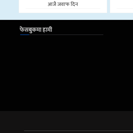
आजै जवाफ दिन
फेसबुकमा हामी