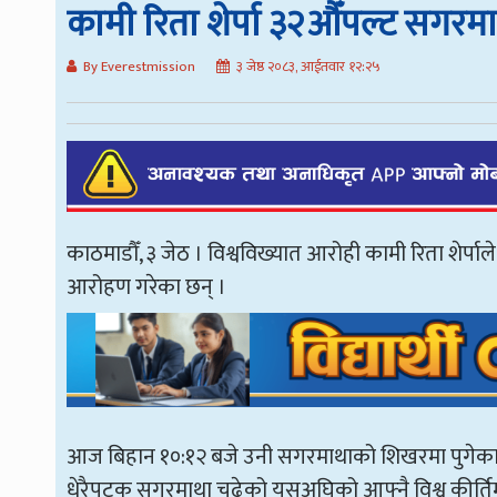
कामी रिता शेर्पा ३२औँपल्ट सगर
By Everestmission
३ जेष्ठ २०८३, आईतवार १२:२५
काठमाडौँ, ३ जेठ । विश्वविख्यात आरोही कामी रिता शे
आरोहण गरेका छन् ।
आज बिहान १०:१२ बजे उनी सगरमाथाको शिखरमा पुगेका प
धेरैपटक सगरमाथा चढेको यसअघिको आफ्नै विश्व कीर्तिम