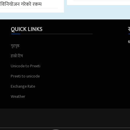
विनियोजन गरेको रकम
QUICK LINKS
स
गृहपृष्ठ
हाम्रो टिम
Unicode to Preeti
Preeti to unicode
Exchange Rate
Weather