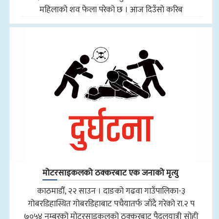
महिलाको शव फेला परेको छ । आज दिउँसो करिब
मोटरसाइकलको ठक्करबाट एक जनाको मृत्यु
काठमाडौँ, २२ साउन । दाङको गढवा गाउँपालिका-३
गोबरडिहास्थित गोबरडिहाबाट पचैयातर्फ जाँदै गरेको रा.२ प
७०५४ नम्बरको मोटरसाइकलको ठक्करबाट पैदलयात्री सोही