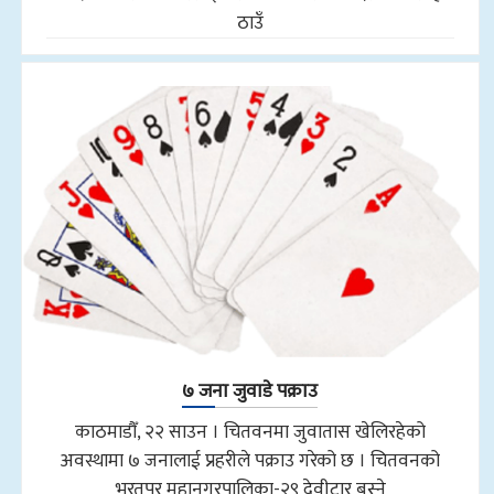
ठाउँ
७ जना जुवाडे पक्राउ
काठमाडौँ, २२ साउन । चितवनमा जुवातास खेलिरहेको
अवस्थामा ७ जनालाई प्रहरीले पक्राउ गरेको छ । चितवनको
भरतपुर महानगरपालिका-२९ देवीटार बस्ने