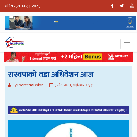
शनिबार, साउन २३, २०८३
रास्वपाको वडा अधिवेशन आज
By Everestmission
३ जेष्ठ २०८३, आईतवार ०६:३५