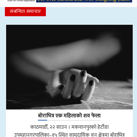
संबन्धित समाचार
बोराभित्र एक महिलाको शव फेला
काठमाडौँ, २२ साउन । मकवानपुरको हेटौंडा
उपमहानगरपालिका–१५ स्थित सामुदायिक वन क्षेत्रमा बोराभित्र