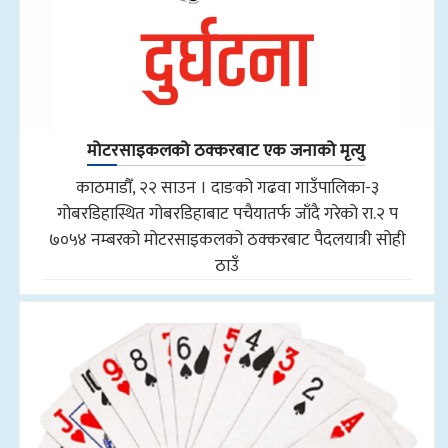
मोटरसाइकलको ठक्करबाट एक जनाको मृत्यु
काठमाडौँ, २२ साउन । दाङको गढवा गाउँपालिका-३
गोबरडिहास्थित गोबरडिहाबाट पचैयातर्फ जाँदै गरेको रा.२ प
७०५४ नम्बरको मोटरसाइकलको ठक्करबाट पैदलयात्री सोही
ठाउँ