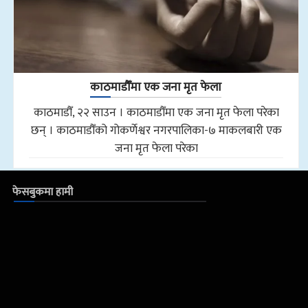
काठमाडौँमा एक जना मृत फेला
काठमाडौँ, २२ साउन । काठमाडौँमा एक जना मृत फेला परेका
छन् । काठमाडौँको गोकर्णेश्वर नगरपालिका-७ माकलबारी एक
जना मृत फेला परेका
फेसबुकमा हामी