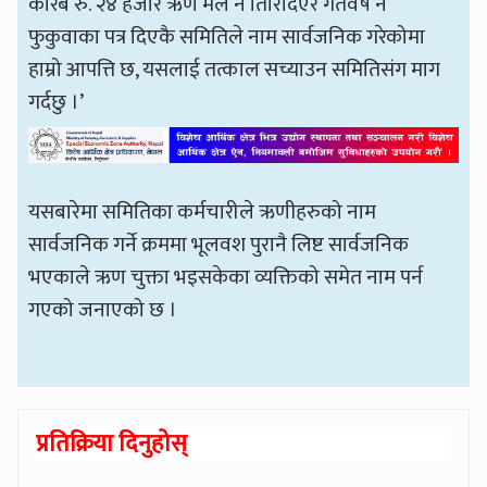
करिब रु. २४ हजार ऋण मैले नै तिरिदिएर गतवर्ष नै
फुकुवाका पत्र दिएकै समितिले नाम सार्वजनिक गरेकोमा
हाम्रो आपत्ति छ, यसलाई तत्काल सच्याउन समितिसंग माग
गर्दछु ।’
यसबारेमा समितिका कर्मचारीले ऋणीहरुको नाम
सार्वजनिक गर्ने क्रममा भूलवश पुरानै लिष्ट सार्वजनिक
भएकाले ऋण चुक्ता भइसकेका व्यक्तिको समेत नाम पर्न
गएको जनाएको छ ।
प्रतिक्रिया दिनुहोस्