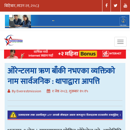
बिहिबार, साउन २१, २०८३
ओरेन्टलमा ऋण बाँकी नभएका व्यक्तिको
नाम सार्वजनिक : थापाद्वारा आपत्ति
By Everestmission
१ जेष्ठ २०८३, शुक्रबार १०:१५