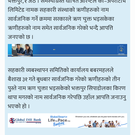
भक्तपुर, १ जेठ । समस्याग्रस्त घोषित ओरेन्टेल को–अपरेटिभि
लिमिटेड नामक सहकारी संस्थाको ऋणीहरुको नाम
सार्वजनिक गर्ने क्रममा सरकारले ऋण चुक्त भइसकेका
ऋणीहरुको नाम समेत सार्वजनिक गरेको भन्दै आपत्ति
जनएको छ ।
सहकारी व्यबस्थापन समितिको कार्यालय बबरमहलले
बैशाख ३१ गते बुधबार सार्वजनिक गरेको ऋणीहरुको तीन
पुस्ते नाम ऋण चुक्ता भइसकेको भक्तपुर सिपाडोलका किरण
थापा मगरको नाम सार्वजनिक गरेपछि उहाँल आपत्ति जनाउनु
भएको हो ।