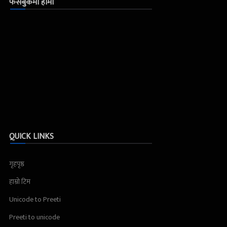
फेसबुकमा हामी
QUICK LINKS
गृहपृष्ठ
हाम्रो टिम
Unicode to Preeti
Preeti to unicode