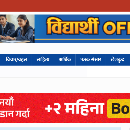
विचार/वहस
साहित्य
आर्थिक
फरक संसार
खेलकुद