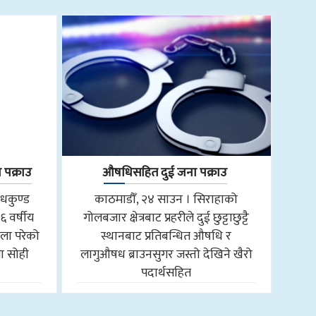
 पक्राउ
औषधिसहित दुई जना पक्राउ
ुधकुण्ड
काठमाडौँ, २४ साउन । सिराहाको
६ वर्षीय
गोलबजार क्षेत्रबाट प्रहरीले दुई छुट्टाछुट्टै
ला परेको
स्थानबाट प्रतिबन्धित औषधि र
ा सोही
लागुऔषध ब्राउनसुगर जस्तो देखिने खैरो
पदार्थसहित