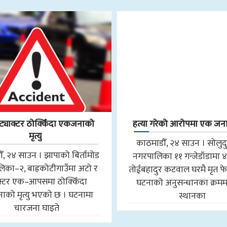
ट्याक्टर ठोक्किँदा एकजनाको
हत्या गरेको आरोपमा एक जना
मृत्यु
काठमाडौँ, २४ साउन । सोलुद
ँ, २४ साउन । झापाको बिर्तामोड
नगरपालिका ११ गन्जेडाँडामा ४
िका–२, बाह्रकोटीगाउँमा अटो र
तोईबहादुर कटवाल घरमै मृत फे
ाक्टर एक–आपसमा ठोक्किँदा
घटनाको अनुसन्धानका क्रमम
को मृत्यु भएको छ । घटनामा
स्थानका
चारजना घाइते