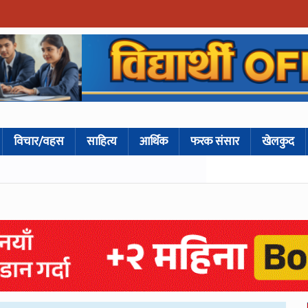
विचार/वहस
साहित्य
आर्थिक
फरक संसार
खेलकुद