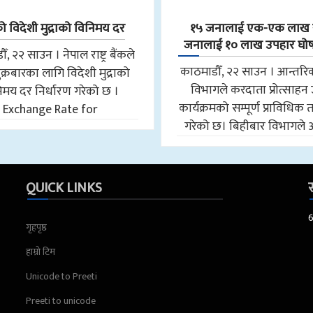
विदेशी मुद्राको विनिमय दर
१५ जनालाई एक-एक लाख 
जनालाई १० लाख उपहार घोषणा
, २२ साउन । नेपाल राष्ट्र बैंकले
काठमाडौँ, २२ साउन । आन्तरि
्रबारका लागि विदेशी मुद्राको
विभागले करदाता प्रोत्साहन
िमय दर निर्धारण गरेको छ ।
कार्यक्रमको सम्पूर्ण प्राविधिक 
Exchange Rate for
गरेको छ। बिहीबार विभागले अर्
QUICK LINKS
स
गृहपृष्ठ
हाम्रो टिम
Unicode to Preeti
Preeti to unicode