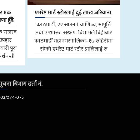
र एक
एभरेष्ट मार्ट स्टोरलाई दुई लाख जरिवाना
 हुँदै
काठमाडौँ, २२ साउन । वाणिज्य, आपूर्ति
क राजस्व
तथा उपभोक्ता संरक्षण विभागले बिहीबार
 उपहार
काठमाडौँ महानगरपालिका–१७ ठहिटीमा
तयारी पूरा
रहेको एभरेष्ट मार्ट स्टोर प्रालिलाई रु
थमन्त्री
ूचना बिभाग दर्ता नं.
602/074-075