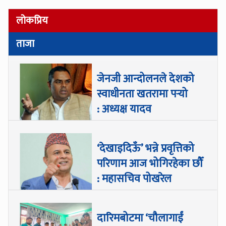
लोकप्रिय
ताजा
जेनजी आन्दोलनले देशको
स्वाधीनता खतरामा पर्‍यो
: अध्यक्ष यादव
‘देखाइदिऊँ’ भन्ने प्रवृत्तिको
परिणाम आज भोगिरहेका छौँ
: महासचिव पोखरेल
दारिमबोटमा ‘चौलागाईं