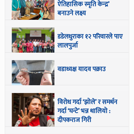
ऐतिहासिक स्मृति केन्द्र’
बनाउने लक्ष्य
डडेलधुराका १२ परिवारले पाए
लालपुर्जा
वडाध्यक्ष यादव पक्राउ
विरोध गर्दा ‘झोले’ र समर्थन
गर्दा ‘घन्टे’ भन्न थालियो :
दीपकराज गिरी