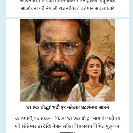
लोकतन्त्रमा भीडको मानसिकता र नेताहरूको प्रवृत्तिको
आलोचना गर्दै नेपाली राजनीतिको वर्तमान अवस्थाबारे
‘बा एक योद्धा’ भदौ १९ गतेबाट प्रदर्शनमा आउने
काठमाडौँ, २० साउन । फिल्म ‘बा एक योद्धा’ आगामी भदौ १९
गते (सेप्टेम्बर ४) देखि नेपालसहित विश्वभरका विभिन्न मुलुकमा