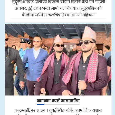
सुदूरपश्चिमबाट चलचित्र विकास बोर्डमा प्रतिनिधित्व गर्ने पहिलो
अवसर, दुई दशकभन्दा लामो चलचित्र यात्रा सुदूरपश्चिमको
बैतडीमा जन्मिएर चलचित्र क्षेत्रमा आफ्नो पहिचान
जामजाम ब्रदर्स काठमाडौँमा
काठमाडौँ, २२ साउन । दुबईस्थित चर्चित सामाजिक सञ्जाल