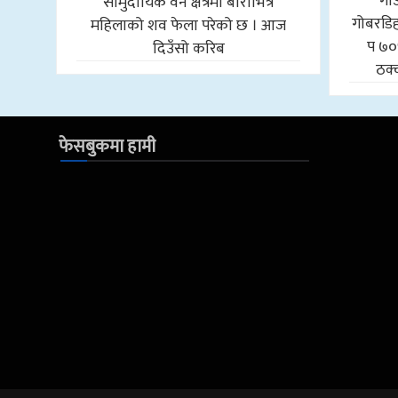
गा
सामुदायिक वन क्षेत्रमा बोराभित्र
गोबरडिहा
महिलाको शव फेला परेको छ । आज
प ७०
दिउँसो करिब
ठक्
फेसबुकमा हामी