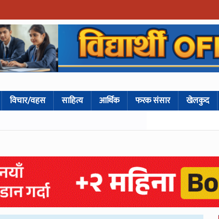
विचार/वहस
साहित्य
आर्थिक
फरक संसार
खेलकुद