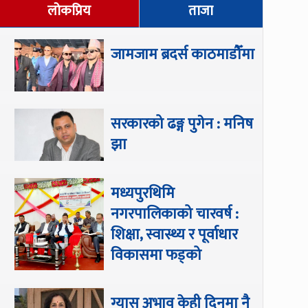
लोकप्रिय
ताजा
जामजाम ब्रदर्स काठमाडौँमा
सरकारको ढङ्ग पुगेन : मनिष
झा
मध्यपुरथिमि
नगरपालिकाको चारवर्ष :
शिक्षा, स्वास्थ्य र पूर्वाधार
विकासमा फड्को
ग्यास अभाव केही दिनमा नै