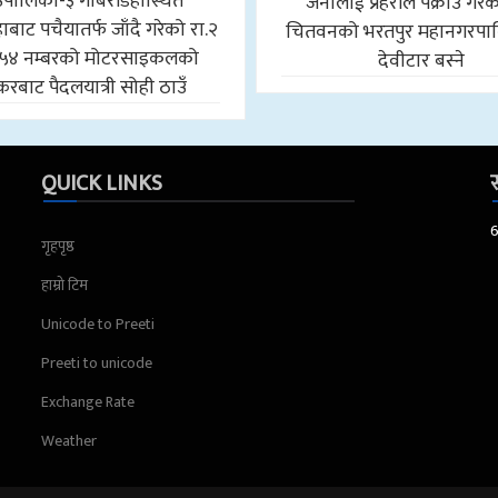
उँपालिका-३ गोबरडिहास्थित
जनालाई प्रहरीले पक्राउ गरे
बाट पचैयातर्फ जाँदै गरेको रा.२
चितवनको भरतपुर महानगरपा
५४ नम्बरको मोटरसाइकलको
देवीटार बस्ने
करबाट पैदलयात्री सोही ठाउँ
QUICK LINKS
स
गृहपृष्ठ
हाम्रो टिम
Unicode to Preeti
Preeti to unicode
Exchange Rate
Weather