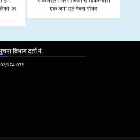
को छ ।
गोकर्णेश्वर नगरपालिका-७ माकलबारी
लिका-२९
एक जना मृत फेला परेका
ूचना बिभाग दर्ता नं.
602/074-075