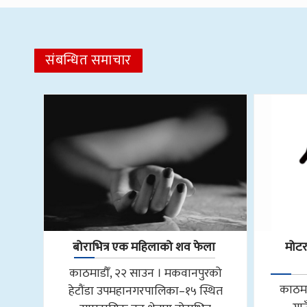
संबन्धित समाचार
बोराभित्र एक महिलाको शव फेला
मोट
काठमाडौँ, २२ साउन । मकवानपुरको
काठमा
हेटौंडा उपमहानगरपालिका–१५ स्थित