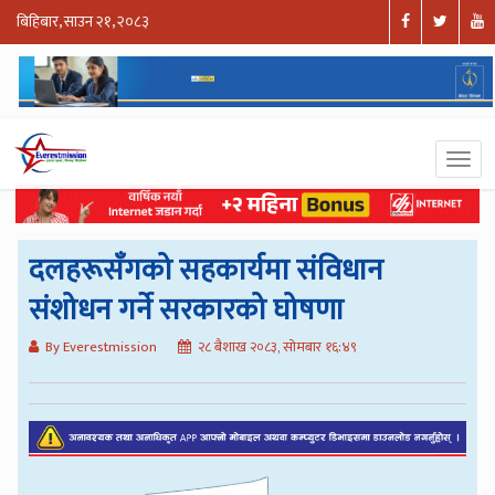
बिहिबार, साउन २१, २०८३
दलहरूसँगको सहकार्यमा संविधान
संशोधन गर्ने सरकारको घोषणा
By Everestmission
२८ बैशाख २०८३, सोमबार १६:४९