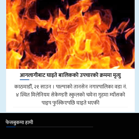
आगलागीबाट घाइते बालिकको उपचारको क्रममा मृत्यु
काठमाडौँ, २१ साउन । पाल्पाको तानसेन नगारपालिका वडा नं.
४ स्थित मिलेनियम सेकेण्डरी स्कुलको चमेना गृहमा ग्याँसको
पाइप फुस्किएपछि घाइते भएकी
फेसबुकमा हामी