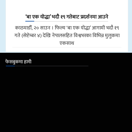
‘बा एक योद्धा’ भदौ १९ गतेबाट प्रदर्शनमा आउने
काठमाडौँ, २० साउन । फिल्म ‘बा एक योद्धा’ आगामी भदौ १९
गते (सेप्टेम्बर ४) देखि नेपालसहित विश्वभरका विभिन्न मुलुकमा
एकसाथ
फेसबुकमा हामी