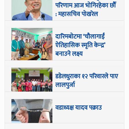
परिणाम आज भोगिरहेका छौँ
: महासचिव पोखरेल
दारिमबोटमा ‘चौलागाईं
ऐतिहासिक स्मृति केन्द्र’
बनाउने लक्ष्य
डडेलधुराका १२ परिवारले पाए
लालपुर्जा
वडाध्यक्ष यादव पक्राउ