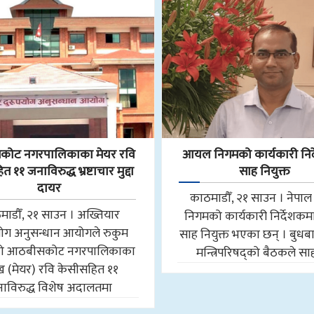
ोट नगरपालिकाका मेयर रवि
आयल निगमको कार्यकारी निर
 ११ जनाविरुद्ध भ्रष्टाचार मुद्दा
साह नियुक्त
दायर
काठमाडौँ, २१ साउन । नेप
माडौँ, २१ साउन । अख्तियार
निगमको कार्यकारी निर्देशकमा न
योग अनुसन्धान आयोगले रुकुम
साह नियुक्त भएका छन् । बुधब
मको आठबीसकोट नगरपालिकाका
मन्त्रिपरिषद्को बैठकले स
मुख (मेयर) रवि केसीसहित ११
ाविरुद्ध विशेष अदालतमा