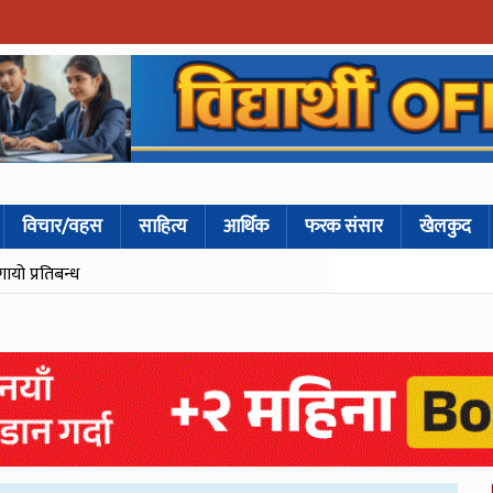
विचार/वहस
साहित्य
आर्थिक
फरक संसार
खेलकुद
गायो प्रतिबन्ध