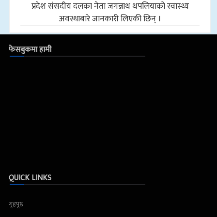
प्रदेश संसदीय दलका नेता जगन्नाथ थपलियाको स्वास्थ्य
अवस्थाबारे जानकारी लिएकी छिन् ।
फेसबुकमा हामी
QUICK LINKS
गृहपृष्ठ