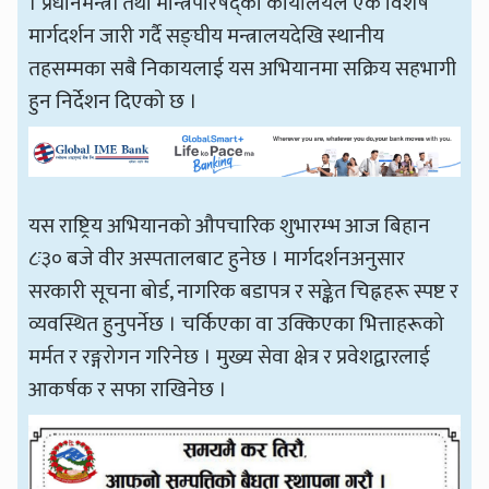
। प्रधानमन्त्री तथा मन्त्रिपरिषद्को कार्यालयले एक विशेष
मार्गदर्शन जारी गर्दै सङ्घीय मन्त्रालयदेखि स्थानीय
तहसम्मका सबै निकायलाई यस अभियानमा सक्रिय सहभागी
हुन निर्देशन दिएको छ ।
यस राष्ट्रिय अभियानको औपचारिक शुभारम्भ आज बिहान
८ः३० बजे वीर अस्पतालबाट हुनेछ । मार्गदर्शनअनुसार
सरकारी सूचना बोर्ड, नागरिक बडापत्र र सङ्केत चिह्नहरू स्पष्ट र
व्यवस्थित हुनुपर्नेछ । चर्किएका वा उक्किएका भित्ताहरूको
मर्मत र रङ्गरोगन गरिनेछ । मुख्य सेवा क्षेत्र र प्रवेशद्वारलाई
आकर्षक र सफा राखिनेछ ।