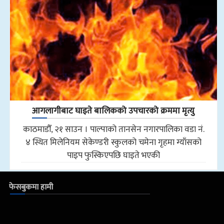
आगलागीबाट घाइते बालिकको उपचारको क्रममा मृत्यु
काठमाडौँ, २१ साउन । पाल्पाको तानसेन नगारपालिका वडा नं.
४ स्थित मिलेनियम सेकेण्डरी स्कुलको चमेना गृहमा ग्याँसको
पाइप फुस्किएपछि घाइते भएकी
फेसबुकमा हामी