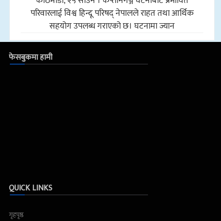
काठमाडौँ, २५ साउन । कप्तानगञ्ज घटनाबाट प्रभावित
परिवारलाई विश्व हिन्दू परिषद् नेपालले राहत तथा आर्थिक
सहयोग उपलब्ध गराएको छ। घटनामा ज्यान
फेसबुकमा हामी
QUICK LINKS
गृहपृष्ठ