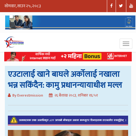
सोमवार, साउन २५, २०८३
एउटालाई खाने बाघले अर्कोलाई नखाला
भन्न सकिंदैन: कामु प्रधानन्यायाधीश मल्ल
By Everestmission
२६ बैशाख २०८३, शनिबार १६:५१