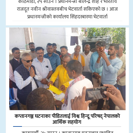
काठमाडौँ, २५ साउन । प्रधानमन्त्री बालेन्द्र शाह र भारतीय
राजदूत नवीन श्रीवास्तवबीच भेटवार्ता सकिएको छ । आज
प्रधानमन्त्रीको कार्यालय सिंहदरबारमा भेटवार्ता
कप्तानगञ्ज घटनाका पीडितलाई विश्व हिन्दू परिषद् नेपालको
आर्थिक सहयोग