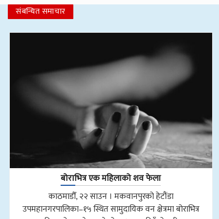
संबन्धित समाचार
बोराभित्र एक महिलाको शव फेला
काठमाडौँ, २२ साउन । मकवानपुरको हेटौंडा
उपमहानगरपालिका–१५ स्थित सामुदायिक वन क्षेत्रमा बोराभित्र