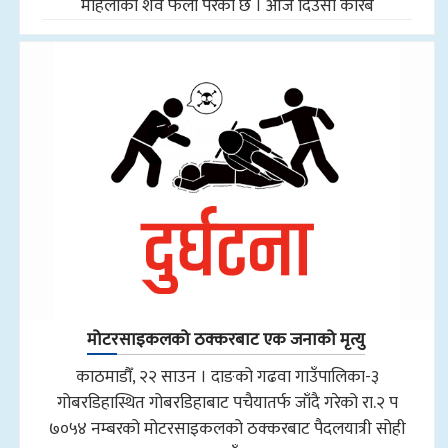
महिलाको शव फेला परेको छ । आज दिउँसो करिब
मोटरसाइकलको ठक्करबाट एक जनाको मृत्यु
काठमाडौँ, २२ साउन । दाङको गढवा गाउँपालिका-३
गोबरडिहास्थित गोबरडिहाबाट पचैयातर्फ जाँदै गरेको रा.२ प
७०५४ नम्बरको मोटरसाइकलको ठक्करबाट पैदलयात्री सोही