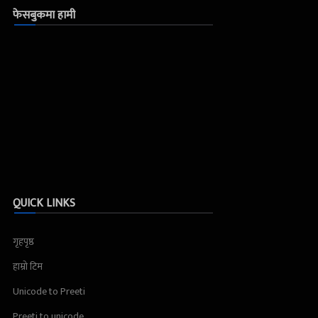
फेसबुकमा हामी
QUICK LINKS
गृहपृष्ठ
हाम्रो टिम
Unicode to Preeti
Preeti to unicode