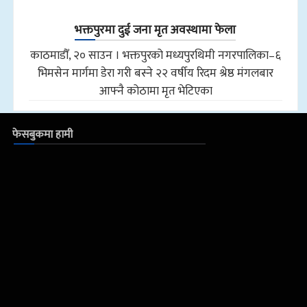
भक्तपुरमा दुई जना मृत अवस्थामा फेला
काठमाडौँ, २० साउन । भक्तपुरको मध्यपुरथिमी नगरपालिका–६
भिमसेन मार्गमा डेरा गरी बस्ने २२ वर्षीय रिदम श्रेष्ठ मंगलबार
आफ्नै कोठामा मृत भेटिएका
फेसबुकमा हामी