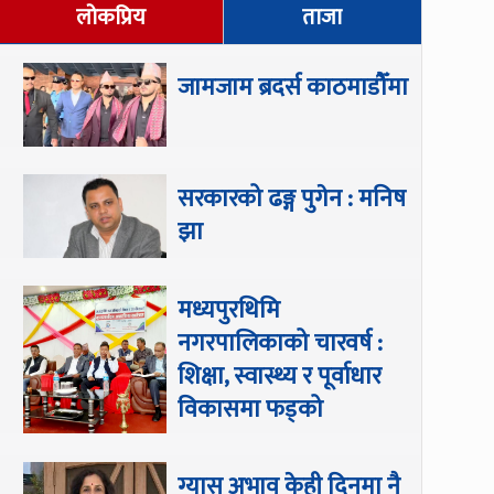
लोकप्रिय
ताजा
जामजाम ब्रदर्स काठमाडौँमा
सरकारको ढङ्ग पुगेन : मनिष
झा
मध्यपुरथिमि
नगरपालिकाको चारवर्ष :
शिक्षा, स्वास्थ्य र पूर्वाधार
विकासमा फड्को
ग्यास अभाव केही दिनमा नै