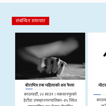
संबन्धित समाचार
बोराभित्र एक महिलाको शव फेला
मोट
काठमाडौँ, २२ साउन । मकवानपुरको
काठमा
हेटौंडा उपमहानगरपालिका–१५ स्थित