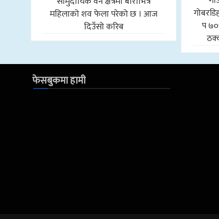
गा
सामुदायिक वन क्षेत्रमा बोराभित्र
गोबरडिहा
महिलाको शव फेला परेको छ । आज
प ७०
दिउँसो करिब
ठक्
फेसबुकमा हामी