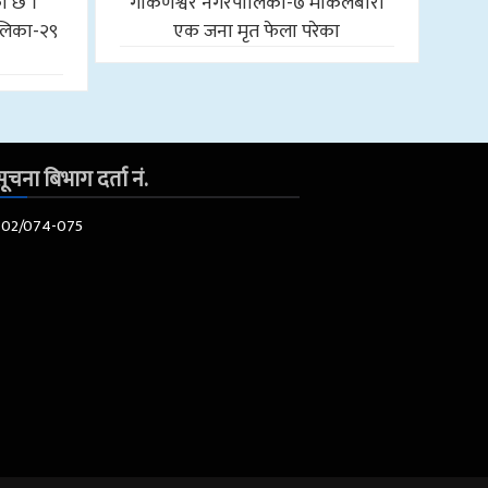
को छ ।
गोकर्णेश्वर नगरपालिका-७ माकलबारी
लिका-२९
एक जना मृत फेला परेका
ूचना बिभाग दर्ता नं.
602/074-075