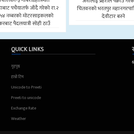
उँपालिका-३ गोबरडिहास्थित
जनालाई प्रहरीले पक्राउ गरे
बाट पचैयातर्फ जाँदै गरेको रा.२
चितवनको भरतपुर महानगरपा
५४ नम्बरको मोटरसाइकलको
देवीटार बस्ने
करबाट पैदलयात्री सोही ठाउँ
QUICK LINKS
स
गृहपृष्ठ
हाम्रो टिम
Unicode to Preeti
Preeti to unicode
Exchange Rate
Weather