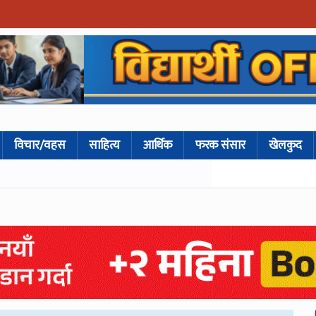
विचार/वहस
साहित्य
आर्थिक
फरक संसार
खेलकुद