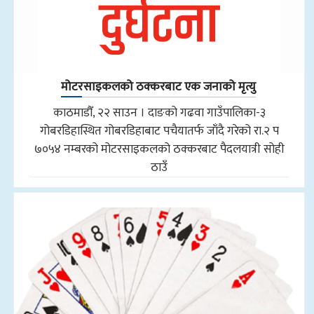
मोटरसाइकलको ठक्करबाट एक जनाको मृत्यु
काठमाडौँ, २२ साउन । दाङको गढवा गाउँपालिका-३
गोबरडिहास्थित गोबरडिहाबाट पचैयातर्फ जाँदै गरेको रा.२ प
७०५४ नम्बरको मोटरसाइकलको ठक्करबाट पैदलयात्री सोही
ठाउँ