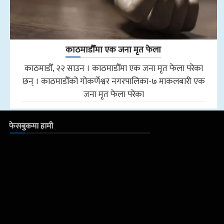
काठमाडौँमा एक जना मृत फेला
काठमाडौँ, २२ साउन । काठमाडौँमा एक जना मृत फेला परेका
छन् । काठमाडौँको गोकर्णेश्वर नगरपालिका-७ माकलबारी एक
जना मृत फेला परेका
फेसबुकमा हामी