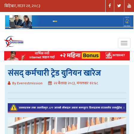
बिहिबार, साउन २१, २०८३
संसद् कर्मचारी ट्रेड युनियन खारेज
By Everestmission
२२ बैशाख २०८३, मंगलवार १२:४८