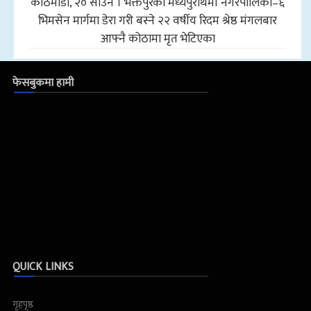
काठमाडौँ, २० साउन । भक्तपुरको मध्यपुरथिमी नगरपालिका–६
भिमसेन मार्गमा डेरा गरी बस्ने २२ वर्षीय रिदम श्रेष्ठ मंगलबार
आफ्नै कोठामा मृत भेटिएका
फेसबुकमा हामी
QUICK LINKS
गृहपृष्ठ