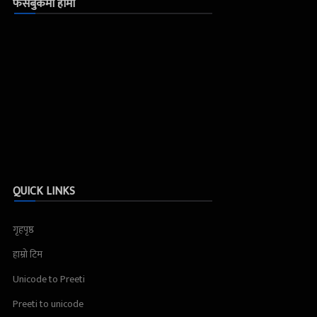
फेसबुकमा हामी
QUICK LINKS
गृहपृष्ठ
हाम्रो टिम
Unicode to Preeti
Preeti to unicode