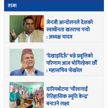
ताजा
जेनजी आन्दोलनले देशको
स्वाधीनता खतरामा पर्‍यो
: अध्यक्ष यादव
‘देखाइदिऊँ’ भन्ने प्रवृत्तिको
परिणाम आज भोगिरहेका छौँ
: महासचिव पोखरेल
दारिमबोटमा ‘चौलागाईं
ऐतिहासिक स्मृति केन्द्र’
बनाउने लक्ष्य