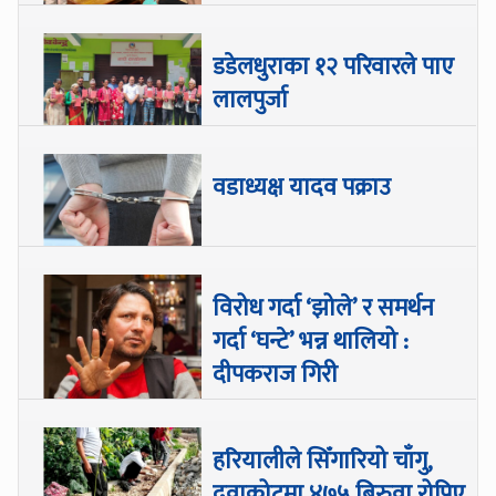
डडेलधुराका १२ परिवारले पाए
लालपुर्जा
वडाध्यक्ष यादव पक्राउ
विरोध गर्दा ‘झोले’ र समर्थन
गर्दा ‘घन्टे’ भन्न थालियो :
दीपकराज गिरी
हरियालीले सिँगारियो चाँगु,
दुवाकोटमा ४७५ बिरुवा रोपिए