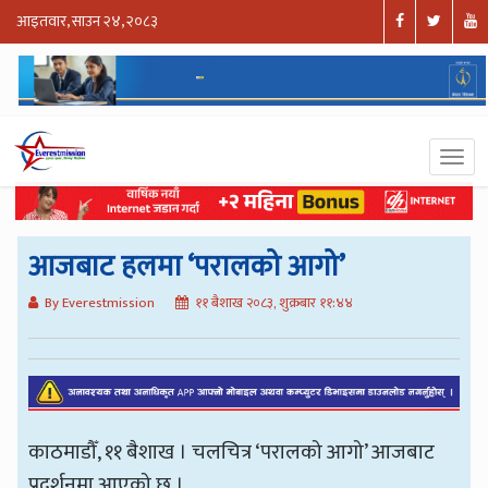
आइतवार, साउन २४, २०८३
आजबाट हलमा ‘परालको आगो’
By Everestmission
११ बैशाख २०८३, शुक्रबार ११:४४
काठमाडौँ, ११ बैशाख । चलचित्र ‘परालको आगो’ आजबाट
प्रदर्शनमा आएको छ ।