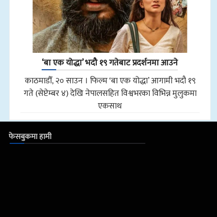
‘बा एक योद्धा’ भदौ १९ गतेबाट प्रदर्शनमा आउने
काठमाडौँ, २० साउन । फिल्म ‘बा एक योद्धा’ आगामी भदौ १९
गते (सेप्टेम्बर ४) देखि नेपालसहित विश्वभरका विभिन्न मुलुकमा
एकसाथ
फेसबुकमा हामी