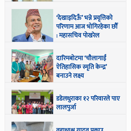
‘देखाइदिऊँ’ भन्ने प्रवृत्तिको
परिणाम आज भोगिरहेका छौँ
: महासचिव पोखरेल
दारिमबोटमा ‘चौलागाईं
ऐतिहासिक स्मृति केन्द्र’
बनाउने लक्ष्य
डडेलधुराका १२ परिवारले पाए
लालपुर्जा
वडाध्यक्ष यादव पक्राउ