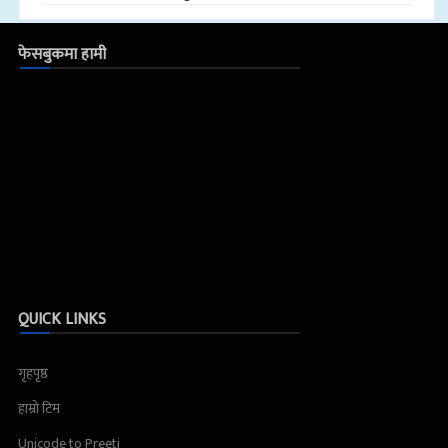
फेसबुकमा हामी
QUICK LINKS
गृहपृष्ठ
हाम्रो टिम
Unicode to Preeti