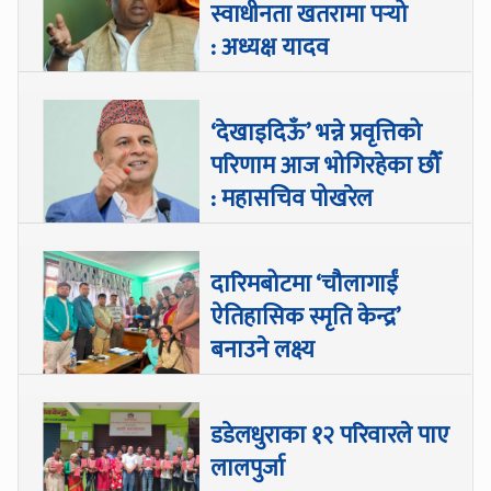
स्वाधीनता खतरामा पर्‍यो
: अध्यक्ष यादव
‘देखाइदिऊँ’ भन्ने प्रवृत्तिको
परिणाम आज भोगिरहेका छौँ
: महासचिव पोखरेल
दारिमबोटमा ‘चौलागाईं
ऐतिहासिक स्मृति केन्द्र’
बनाउने लक्ष्य
डडेलधुराका १२ परिवारले पाए
लालपुर्जा