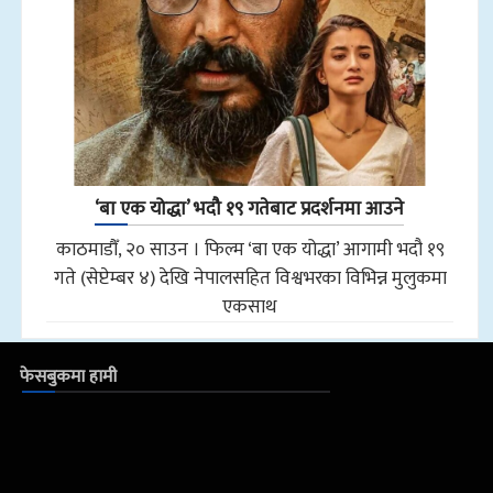
‘बा एक योद्धा’ भदौ १९ गतेबाट प्रदर्शनमा आउने
काठमाडौँ, २० साउन । फिल्म ‘बा एक योद्धा’ आगामी भदौ १९
गते (सेप्टेम्बर ४) देखि नेपालसहित विश्वभरका विभिन्न मुलुकमा
एकसाथ
फेसबुकमा हामी