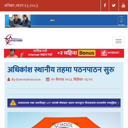
शनिबार, साउन २३, २०८३
अधिकांश स्थानीय तहमा पठनपाठन सुरु
By Everestmission
१० बैशाख २०८३, बिहीबार ०६:५९