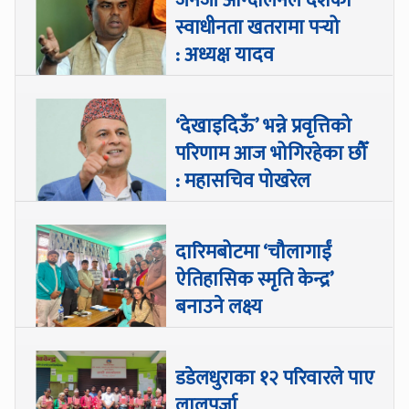
जेनजी आन्दोलनले देशको
स्वाधीनता खतरामा पर्‍यो
: अध्यक्ष यादव
‘देखाइदिऊँ’ भन्ने प्रवृत्तिको
परिणाम आज भोगिरहेका छौँ
: महासचिव पोखरेल
दारिमबोटमा ‘चौलागाईं
ऐतिहासिक स्मृति केन्द्र’
बनाउने लक्ष्य
डडेलधुराका १२ परिवारले पाए
लालपुर्जा