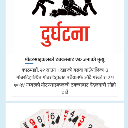
मोटरसाइकलको ठक्करबाट एक जनाको मृत्यु
काठमाडौँ, २२ साउन । दाङको गढवा गाउँपालिका-३
गोबरडिहास्थित गोबरडिहाबाट पचैयातर्फ जाँदै गरेको रा.२ प
७०५४ नम्बरको मोटरसाइकलको ठक्करबाट पैदलयात्री सोही
ठाउँ