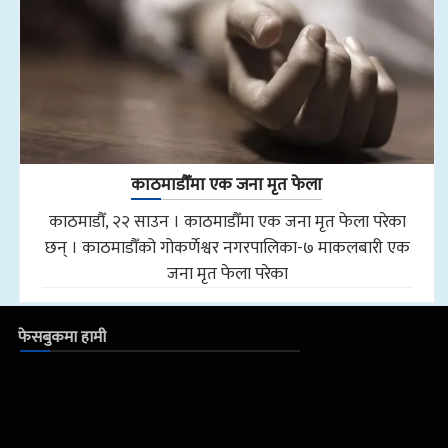
काठमाडौँमा एक जना मृत फेला
काठमाडौँ, २२ साउन । काठमाडौँमा एक जना मृत फेला परेका
छन् । काठमाडौँको गोकर्णेश्वर नगरपालिका-७ माकलबारी एक
जना मृत फेला परेका
फेसबुकमा हामी