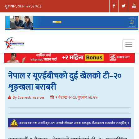
शुक्रबार, साउन २२, २०८३
नेपाल र यूएईबीचको दुई खेलको टी–२०
शृङ्खला बराबरी
By Everestmission
९ बैशाख २०८३, बुधबार ०६:५५