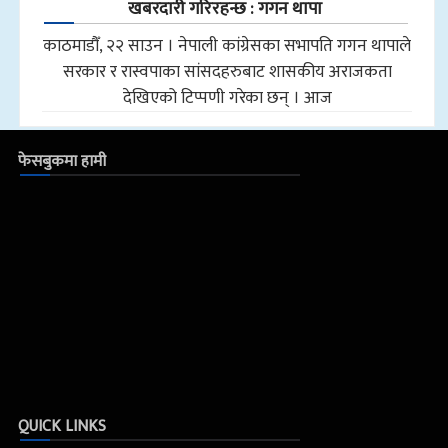
खबरदारी गरिरहन्छ : गगन थापा
काठमाडौँ, २२ साउन । नेपाली कांग्रेसका सभापति गगन थापाले
सरकार र रास्वपाका सांसदहरुबाट शासकीय अराजकता
देखिएको टिप्पणी गरेका छन् । आज
फेसबुकमा हामी
QUICK LINKS