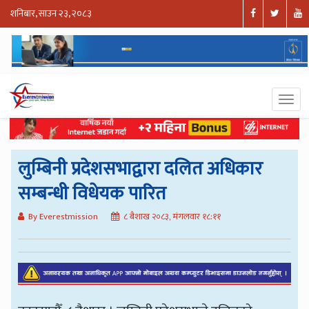
शनिबार, साउन २३, २०८३
लुम्बिनी प्रदेशसभाद्वारा दलित अधिकार
सम्बन्धी विधेयक पारित
By Everestmission
८ बैशाख २०८३, मंगलवार १८:११