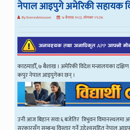
नेपाल आइपुगे अमेरिकी सहायक विद
By Everestmission
७ बैशाख २०८३, सोमबार ०९:३४
काठमाडौँ, ७ बैशाख । अमेरिकी विदेश मन्त्रालयका दक्षिण
कपुर नेपाल आइपुगेका छन् ।
उनी आज बिहान सवा ६ बजेतिर त्रिभुवन विमानस्थलमा अ
सरकारसँग सम्बन्ध विस्तार गर्ने उद्देश्यसहित नेपाल आइपु