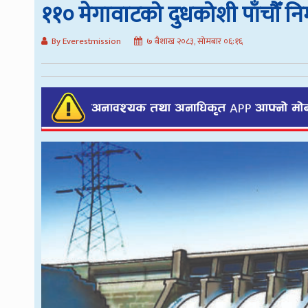
११० मेगावाटको दुधकोशी पाँचौँ निर्
By Everestmission
७ बैशाख २०८३, सोमबार ०६:१६