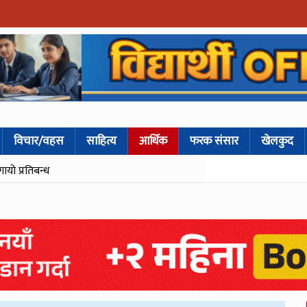
विचार/वहस
साहित्य
आर्थिक
फरक संसार
खेलकुद
गायो प्रतिबन्ध