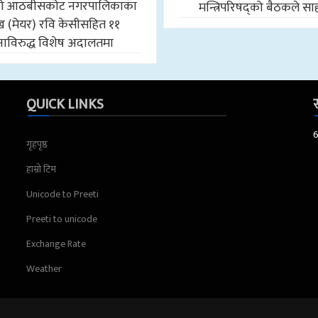
मको आठबीसकोट नगरपालिकाका
मन्त्रिपरिषद्को बैठकले स
मुख (मेयर) रवि केसीसहित ११
ाविरुद्ध विशेष अदालतमा
QUICK LINKS
स
गृहपृष्ठ
हाम्रो टिम
Unicode to Preeti
Preeti to unicode
Exchange Rate
Weather