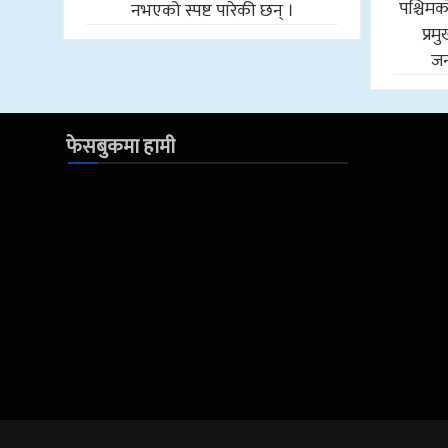
पश्चि
नभएको स्पष्ट पारेकी छन् ।
प्र
जन
फेसबुकमा हामी