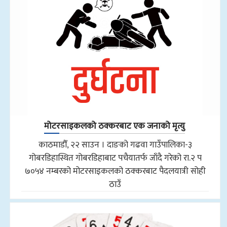
मोटरसाइकलको ठक्करबाट एक जनाको मृत्यु
काठमाडौँ, २२ साउन । दाङको गढवा गाउँपालिका-३
गोबरडिहास्थित गोबरडिहाबाट पचैयातर्फ जाँदै गरेको रा.२ प
७०५४ नम्बरको मोटरसाइकलको ठक्करबाट पैदलयात्री सोही
ठाउँ