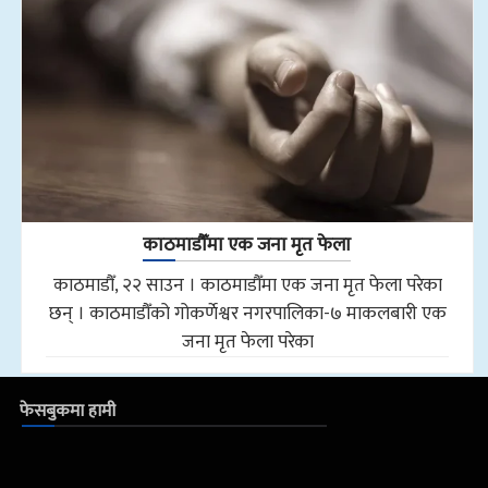
काठमाडौँमा एक जना मृत फेला
काठमाडौँ, २२ साउन । काठमाडौँमा एक जना मृत फेला परेका
छन् । काठमाडौँको गोकर्णेश्वर नगरपालिका-७ माकलबारी एक
जना मृत फेला परेका
फेसबुकमा हामी