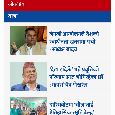
लोकप्रिय
ताजा
जेनजी आन्दोलनले देशको
स्वाधीनता खतरामा पर्‍यो
: अध्यक्ष यादव
‘देखाइदिऊँ’ भन्ने प्रवृत्तिको
परिणाम आज भोगिरहेका छौँ
: महासचिव पोखरेल
दारिमबोटमा ‘चौलागाईं
ऐतिहासिक स्मृति केन्द्र’