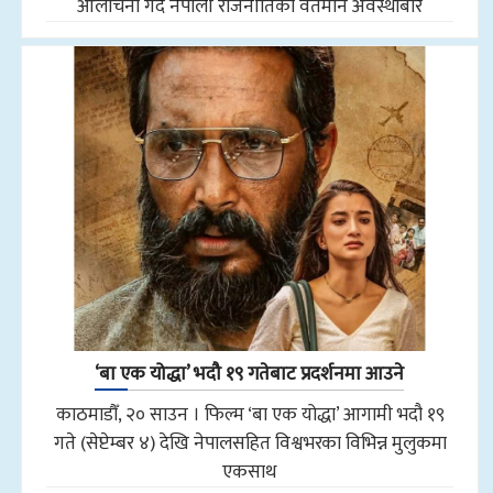
आलोचना गर्दै नेपाली राजनीतिको वर्तमान अवस्थाबारे
‘बा एक योद्धा’ भदौ १९ गतेबाट प्रदर्शनमा आउने
काठमाडौँ, २० साउन । फिल्म ‘बा एक योद्धा’ आगामी भदौ १९
गते (सेप्टेम्बर ४) देखि नेपालसहित विश्वभरका विभिन्न मुलुकमा
एकसाथ