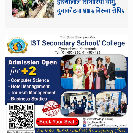
हरियालीले सिँगारियो चाँगु,
दुवाकोटमा ४७५ बिरुवा रोपिए