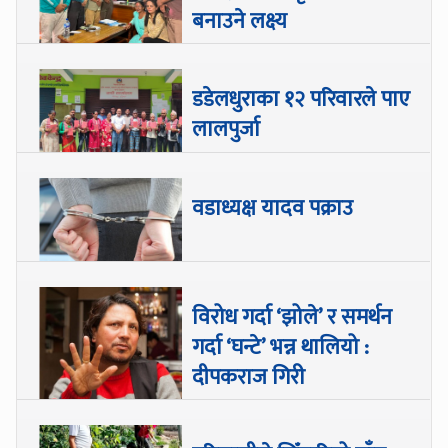
बनाउने लक्ष्य
डडेलधुराका १२ परिवारले पाए
लालपुर्जा
वडाध्यक्ष यादव पक्राउ
विरोध गर्दा ‘झोले’ र समर्थन
गर्दा ‘घन्टे’ भन्न थालियो :
दीपकराज गिरी