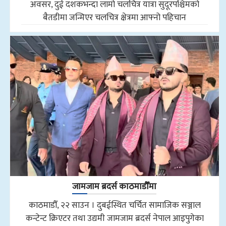
अवसर, दुई दशकभन्दा लामो चलचित्र यात्रा सुदूरपश्चिमको
बैतडीमा जन्मिएर चलचित्र क्षेत्रमा आफ्नो पहिचान
जामजाम ब्रदर्स काठमाडौँमा
काठमाडौँ, २२ साउन । दुबईस्थित चर्चित सामाजिक सञ्जाल
कन्टेन्ट क्रिएटर तथा उद्यमी जामजाम ब्रदर्स नेपाल आइपुगेका