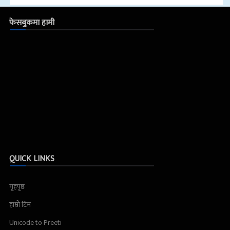
फेसबुकमा हामी
QUICK LINKS
गृहपृष्ठ
हाम्रो टिम
Unicode to Preeti