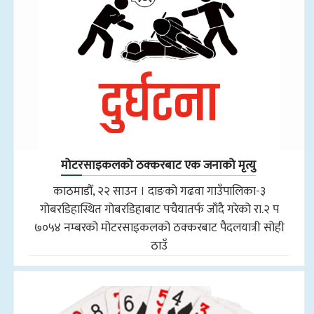
मोटरसाइकलको ठक्करबाट एक जनाको मृत्यु
काठमाडौँ, २२ साउन । दाङको गढवा गाउँपालिका-३
गोबरडिहास्थित गोबरडिहाबाट पचैयातर्फ जाँदै गरेको रा.२ प
७०५४ नम्बरको मोटरसाइकलको ठक्करबाट पैदलयात्री सोही
ठाउँ