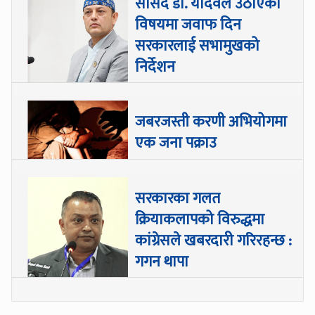
सांसद डा‍‍. यादवले उठाएको
विषयमा जवाफ दिन
सरकारलाई सभामुखको
निर्देशन
जबरजस्ती करणी अभियोगमा
एक जना पक्राउ
सरकारका गलत
क्रियाकलापको विरुद्धमा
कांग्रेसले खबरदारी गरिरहन्छ :
गगन थापा