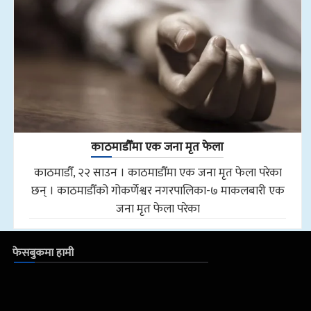
काठमाडौँमा एक जना मृत फेला
काठमाडौँ, २२ साउन । काठमाडौँमा एक जना मृत फेला परेका
छन् । काठमाडौँको गोकर्णेश्वर नगरपालिका-७ माकलबारी एक
जना मृत फेला परेका
फेसबुकमा हामी