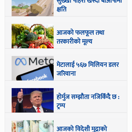
सुख्खा पहिरो खस्दा बीओपीमा
क्षति
आजको फलफूल तथा
तरकारीको मूल्य
मेटालाई ५६७ मिलियन डलर
जरिवाना
होर्मुज सम्झौता नजिकिँदै छ :
ट्रम्प
आजको विदेशी मुद्राको