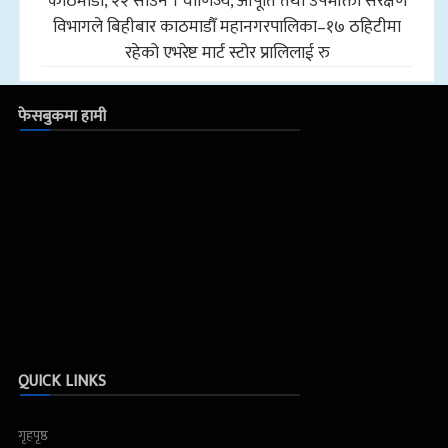
काठमाडौँ, २२ साउन । वाणिज्य, आपूर्ति तथा उपभोक्ता संरक्षण
विभागले बिहीबार काठमाडौँ महानगरपालिका–१७ ठहिटीमा
रहेको एभरेष्ट मार्ट स्टोर प्रालिलाई रु
फेसबुकमा हामी
QUICK LINKS
गृहपृष्ठ