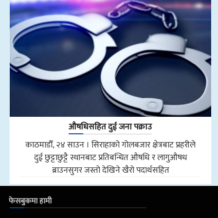
औषधिसहित दुई जना पक्राउ
काठमाडौँ, २४ साउन । सिराहाको गोलबजार क्षेत्रबाट प्रहरीले
दुई छुट्टाछुट्टै स्थानबाट प्रतिबन्धित औषधि र लागुऔषध
ब्राउनसुगर जस्तो देखिने खैरो पदार्थसहित
फेसबुकमा हामी