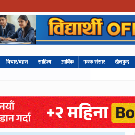
विचार/वहस
साहित्य
आर्थिक
फरक संसार
खेलकुद