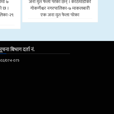
ामा ७
जना मृत फेला परेका छन् । काठमाडौँको
को छ ।
गोकर्णेश्वर नगरपालिका-७ माकलबारी
लिका-२९
एक जना मृत फेला परेका
ूचना बिभाग दर्ता नं.
602/074-075