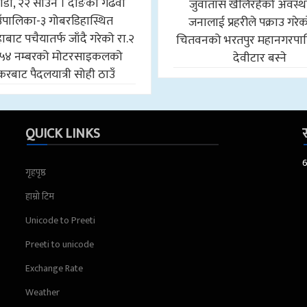
डौँ, २२ साउन । दाङको गढवा
जुवातास खेलिरहेको अवस्थ
उँपालिका-३ गोबरडिहास्थित
जनालाई प्रहरीले पक्राउ गरे
बाट पचैयातर्फ जाँदै गरेको रा.२
चितवनको भरतपुर महानगरपा
५४ नम्बरको मोटरसाइकलको
देवीटार बस्ने
करबाट पैदलयात्री सोही ठाउँ
QUICK LINKS
स
गृहपृष्ठ
हाम्रो टिम
Unicode to Preeti
Preeti to unicode
Exchange Rate
Weather