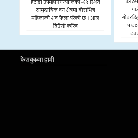
काठमा
हेटौंडा उपमहानगरपालिका–१५ स्थित
गा
सामुदायिक वन क्षेत्रमा बोराभित्र
गोबरडिहा
महिलाको शव फेला परेको छ । आज
प ७०
दिउँसो करिब
ठक्
फेसबुकमा हामी