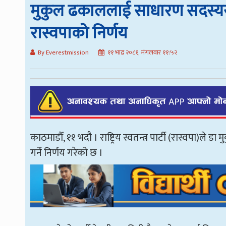
मुकुल ढकाललाई साधारण सदस्यसमे
रास्वपाको निर्णय
By Everestmission
११ भाद्र २०८१, मंगलवार ११:५२
काठमाडौँ, ११ भदौ । राष्ट्रिय स्वतन्त्र पार्टी (रास्वपा
गर्ने निर्णय गरेको छ ।