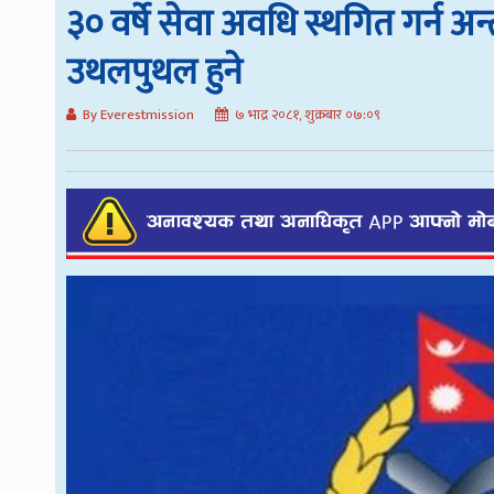
३० वर्षे सेवा अवधि स्थगित गर्न अन
उथलपुथल हुने
By Everestmission
७ भाद्र २०८१, शुक्रबार ०७:०९