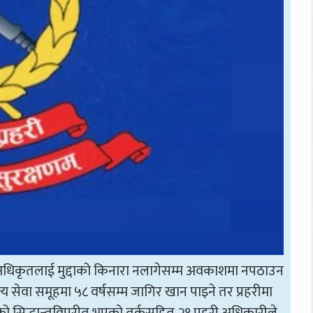
हरी अधिकृतलाई मुद्दाको किनारा नलागेसम्म अवकाशमा नपठाउन
य सेवा समूहमा ५८ वर्षसम्म जागिर खान पाइने तर प्रहरीमा
ताको सिद्धान्तविपरीत भएको तर्कसहित २१ प्रहरी अधिकारीले