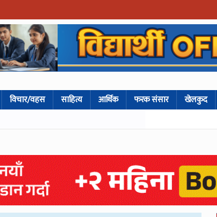
विचार/वहस
साहित्य
आर्थिक
फरक संसार
खेलकुद