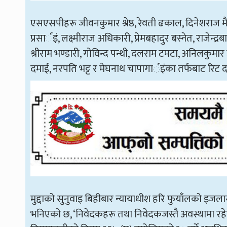
एसएसपीहरू जीवनकुमार श्रेष्ठ, रेवती ढकाल, दिनेशराज मैनाल
प्रसार्इं, लक्ष्मीराज अधिकारी, प्रेमबहादुर बस्नेत, राजेन्द्रबाब
श्रीराम भण्डारी, गोविन्द पन्थी, दलराम टमटा, अनिलकुमार
दमाई, नरपति भट्ट र मेघनाथ चापागार्इंका तर्फबाट रिट
मुद्दाको सुनुवाइ बिहीबार न्यायाधीश हरि फुयाँलको इ
भनिएको छ, ‘निवेदकहरू तथा निवेदकजस्तै अवस्थामा रहेका