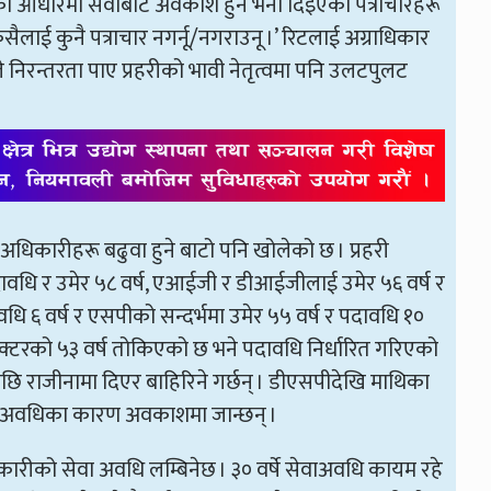
ा आधारमा सेवाबाट अवकाश हुने भनी दिइएका पत्राचारहरू
सैलाई कुनै पत्राचार नगर्नू/नगराउनू ।’ रिटलाई अग्राधिकार
निरन्तरता पाए प्रहरीको भावी नेतृत्वमा पनि उलटपुलट
अधिकारीहरू बढुवा हुने बाटो पनि खोलेको छ । प्रहरी
धि र उमेर ५८ वर्ष, एआईजी र डीआईजीलाई उमेर ५६ वर्ष र
धि ६ वर्ष र एसपीको सन्दर्भमा उमेर ५५ वर्ष र पदावधि १०
्पेक्टरको ५३ वर्ष तोकिएको छ भने पदावधि निर्धारित गरिएको
पछि राजीनामा दिएर बाहिरिने गर्छन् । डीएसपीदेखि माथिका
सेवा अवधिका कारण अवकाशमा जान्छन् ।
ारीको सेवा अवधि लम्बिनेछ । ३० वर्षे सेवाअवधि कायम रहे