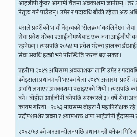
आईजीपी कुँवर आगामी चैतमा अवकाशमा जानेछन् । तर अन
नेतृत्व गर्न पाउँछन् । उमेर र पदावधि बाँकी रहेका अरु
यसले प्रहरीको भावी नेतृत्वको ‘रोलक्रम’ बदलिनेछ । स
सेवा प्रवेश गरेका एआईजीमध्येबाट एक जना आईजीपी बन्छन् 
रहनेछन् । त्यसपछि २०५४ मा प्रवेश गरेका हालका डीआईजी
सेवा अवधि हट्यो भने परिस्थिति फरक बन्न सक्छ ।
प्रहरीमा २०४९ अघिसम्म अवकाशका लागि उमेर र पदावध
कोइराला प्रधानमन्त्री भएका बेला २०४९ असारमा प्रहरी म
अवधि लगाएर अवकाशमा पठाइएको थियो । त्यसपछि का
बने । बोहोरा आईजीपी बनेपछि सरकारले ३० वर्षे सेवा अव
कायम गरियो । २०५३ माघसम्म बोहरा नै महानिरीक्षक रहे । 
प्रदीपशमशेर जबरा र श्यामभक्त थापा आईजीपी हुँदासम्म
२०६२/६३ को जनआन्दोलनपछि प्रधानमन्त्री बनेका गिरिजा