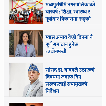
मध्यपुरथिमि नगरपालिकाको
चारवर्ष : शिक्षा, स्वास्थ्य र
पूर्वाधार विकासमा फड्को
ग्यास अभाव केही दिनमा नै
पूर्ण समाधान हुनेछ
: उद्योगमन्त्री
सांसद डा‍‍. यादवले उठाएको
विषयमा जवाफ दिन
सरकारलाई सभामुखको
निर्देशन