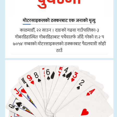
मोटरसाइकलको ठक्करबाट एक जनाको मृत्यु
काठमाडौँ, २२ साउन । दाङको गढवा गाउँपालिका-३
गोबरडिहास्थित गोबरडिहाबाट पचैयातर्फ जाँदै गरेको रा.२ प
७०५४ नम्बरको मोटरसाइकलको ठक्करबाट पैदलयात्री सोही
ठाउँ