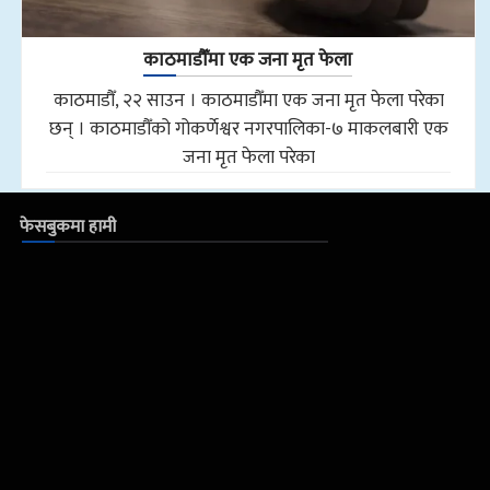
काठमाडौँमा एक जना मृत फेला
काठमाडौँ, २२ साउन । काठमाडौँमा एक जना मृत फेला परेका
छन् । काठमाडौँको गोकर्णेश्वर नगरपालिका-७ माकलबारी एक
जना मृत फेला परेका
फेसबुकमा हामी