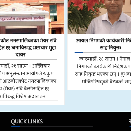
ोट नगरपालिकाका मेयर रवि
आयल निगमको कार्यकारी निर
 ११ जनाविरुद्ध भ्रष्टाचार मुद्दा
साह नियुक्त
दायर
काठमाडौँ, २१ साउन । नेप
माडौँ, २१ साउन । अख्तियार
निगमको कार्यकारी निर्देशकमा न
योग अनुसन्धान आयोगले रुकुम
साह नियुक्त भएका छन् । बुधब
मको आठबीसकोट नगरपालिकाका
मन्त्रिपरिषद्को बैठकले स
मुख (मेयर) रवि केसीसहित ११
ाविरुद्ध विशेष अदालतमा
QUICK LINKS
स