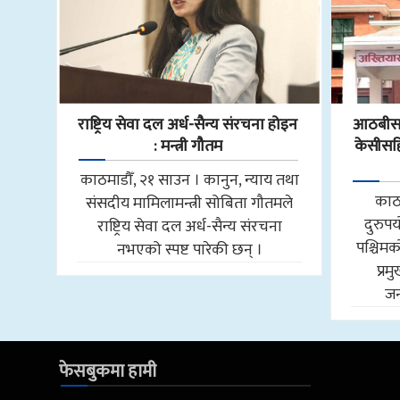
राष्ट्रिय सेवा दल अर्ध-सैन्य संरचना होइन
आठबीसक
: मन्त्री गौतम
केसीसहित
काठमाडौँ, २१ साउन । कानुन, न्याय तथा
काठ
संसदीय मामिलामन्त्री सोबिता गौतमले
दुरुप
राष्ट्रिय सेवा दल अर्ध-सैन्य संरचना
पश्चि
नभएको स्पष्ट पारेकी छन् ।
प्र
जन
फेसबुकमा हामी