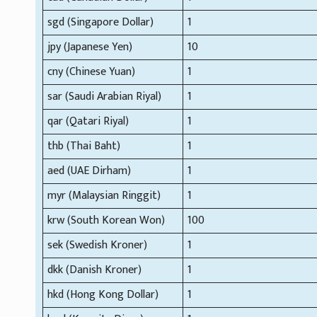
sgd (Singapore Dollar)
1
jpy (Japanese Yen)
10
cny (Chinese Yuan)
1
sar (Saudi Arabian Riyal)
1
qar (Qatari Riyal)
1
thb (Thai Baht)
1
aed (UAE Dirham)
1
myr (Malaysian Ringgit)
1
krw (South Korean Won)
100
sek (Swedish Kroner)
1
dkk (Danish Kroner)
1
hkd (Hong Kong Dollar)
1