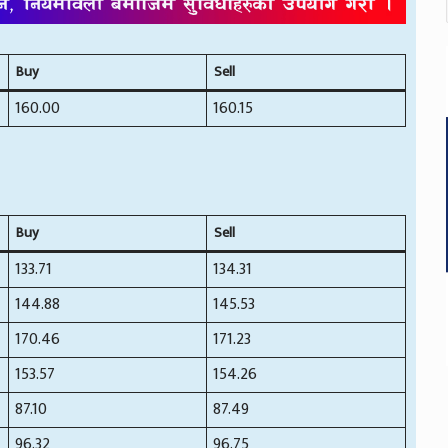
Buy
Sell
160.00
160.15
Buy
Sell
133.71
134.31
144.88
145.53
170.46
171.23
153.57
154.26
87.10
87.49
96.32
96.75