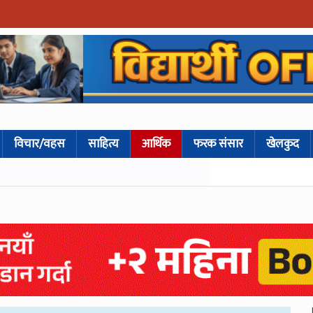
विचार/वहस
साहित्य
आर्थिक
फरक संसार
खेलकुद