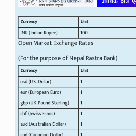
Currency
Unit
INR (Indian Rupee)
100
Open Market Exchange Rates
(For the purpose of Nepal Rastra Bank)
Currency
Unit
usd (U.S. Dollar)
1
eur (European Euro)
1
gbp (UK Pound Sterling)
1
chf (Swiss Franc)
1
aud (Australian Dollar)
1
cad (Canadian Dollar)
1