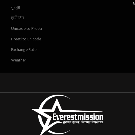
गृहपृष्ठ
हाम्रो टिम
Unicode to Preeti
Preeti to unicode
Exchange Rate
Weather