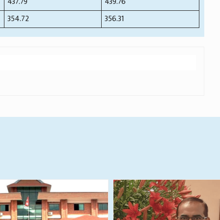
437.79
439.76
354.72
356.31