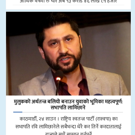
आर्थिक वर्षमा रु चार अर्ब ९३ करोड ४६ लाख ८५ हजार
मुलुकको अर्थतन्त्र बलियो बनाउन युवाको भूमिका महत्वपूर्ण:
सभापति लामिछाने
काठमाडौँ, २४ साउन । राष्ट्रिय स्वतन्त्र पार्टी (रास्वपा) का
सभापति रवि लामिछानेले सबैभन्दा धेरै कर तिर्ने करदातालाई
राज्यले सधैं सम्मान गर्नुपर्ने