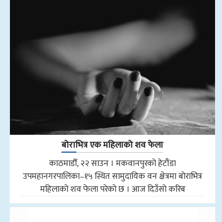
बोराभित्र एक महिलाको शव फेला
काठमाडौँ, २२ साउन । मकवानपुरको हेटौंडा
उपमहानगरपालिका–१५ स्थित सामुदायिक वन क्षेत्रमा बोराभित्र
महिलाको शव फेला परेको छ । आज दिउँसो करिब