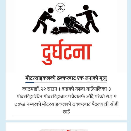
मोटरसाइकलको ठक्करबाट एक जनाको मृत्यु
काठमाडौँ, २२ साउन । दाङको गढवा गाउँपालिका-३
गोबरडिहास्थित गोबरडिहाबाट पचैयातर्फ जाँदै गरेको रा.२ प
७०५४ नम्बरको मोटरसाइकलको ठक्करबाट पैदलयात्री सोही
ठाउँ