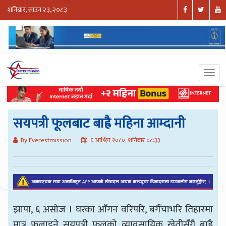
शनिबार, साउन २३, २०८३
सयपत्री फूलबाट बाह्रै महिना आम्दानी
By Everestmission
६ आश्विन २०८०, शनिबार ०८:३३
झापा, ६ असोज । घरका आँगन वरिपरि, बगैँचाभरि तिहारमा
मात्र फुलाइने सयपत्री फूलको व्यावसायिक खेतीसँगै बाह्रै