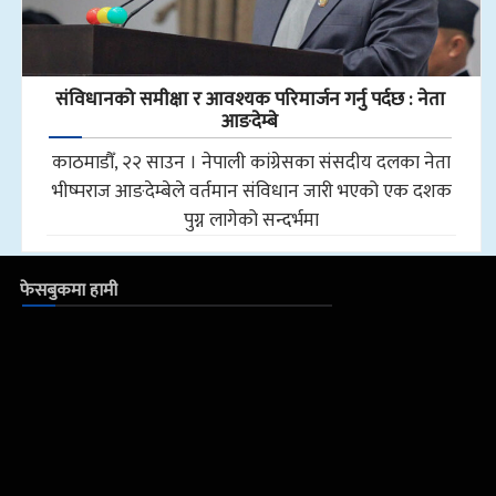
संविधानको समीक्षा र आवश्यक परिमार्जन गर्नु पर्दछ : नेता
आङदेम्बे
काठमाडौँ, २२ साउन । नेपाली कांग्रेसका संसदीय दलका नेता
भीष्मराज आङदेम्बेले वर्तमान संविधान जारी भएको एक दशक
पुग्न लागेको सन्दर्भमा
फेसबुकमा हामी