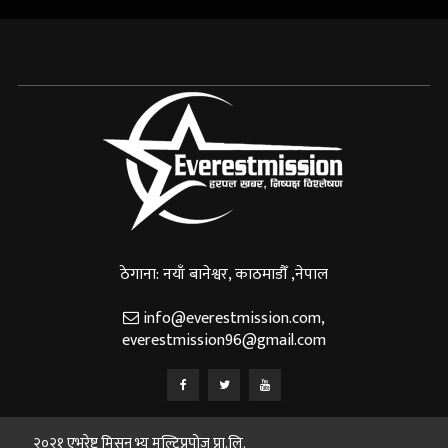
ठेगाना: नयाँ बानेश्वर, काठमाडौँ ,नेपाल
info@everestmission.com
,
everestmission96@gmail.com
२०२१ एभरेष्ट मिसन भ्यू मल्टिप्रपोज प्रा.लि.