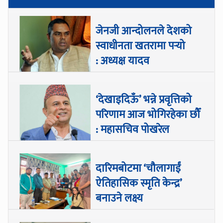
जेनजी आन्दोलनले देशको
स्वाधीनता खतरामा पर्‍यो
: अध्यक्ष यादव
‘देखाइदिऊँ’ भन्ने प्रवृत्तिको
परिणाम आज भोगिरहेका छौँ
: महासचिव पोखरेल
दारिमबोटमा ‘चौलागाईं
ऐतिहासिक स्मृति केन्द्र’
बनाउने लक्ष्य