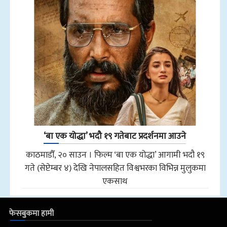
‘बा एक योद्धा’ भदौ १९ गतेबाट प्रदर्शनमा आउने
काठमाडौँ, २० साउन । फिल्म ‘बा एक योद्धा’ आगामी भदौ १९
गते (सेप्टेम्बर ४) देखि नेपालसहित विश्वभरका विभिन्न मुलुकमा
एकसाथ
फेसबुकमा हामी