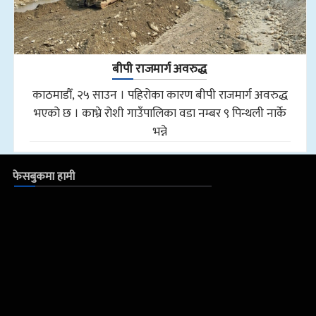
बीपी राजमार्ग अवरुद्ध
काठमाडौँ, २५ साउन । पहिरोका कारण बीपी राजमार्ग अवरुद्ध
भएको छ । काभ्रे रोशी गाउँपालिका वडा नम्बर ९ पिन्थली नार्के
भन्ने
फेसबुकमा हामी