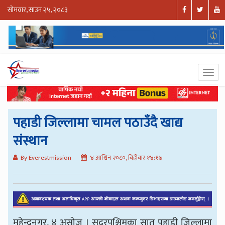
सोमवार, साउन २५, २०८३
पहाडी जिल्लामा चामल पठाउँदै खाद्य
संस्थान
By Everestmission
४ आश्विन २०८०, बिहीबार १४:१७
महेन्द्रनगर, ४ असोज । सुदूरपश्चिमका सात पहाडी जिल्लामा