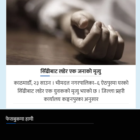
सिँढीबाट लडेर एक जनाको मृत्यु
काठमाडौँ, २३ साउन । भीमदत्त नगरपालिका–६ ऐठपुरमा घरको
सिँढीबाट लडेर एक युवकको मृत्यु भएको छ । जिल्ला प्रहरी
कार्यालय कञ्चनपुरका अनुसार
फेसबुकमा हामी