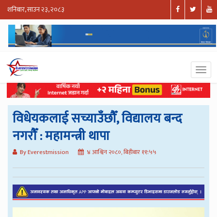
शनिबार, साउन २३, २०८३
विधेयकलाई सच्याउँछौँ, विद्यालय बन्द
नगरौँ : महामन्त्री थापा
By Everestmission
४ आश्विन २०८०, बिहीबार ११:५५