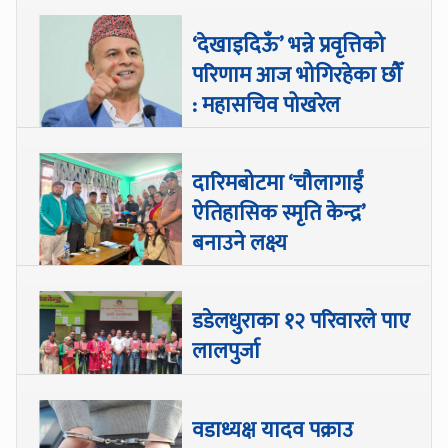
‘देखाइदिऊँ’ भन्ने प्रवृत्तिको
परिणाम आज भोगिरहेका छौँ
: महासचिव पोखरेल
दारिमबोटमा ‘चौलागाईं
ऐतिहासिक स्मृति केन्द्र’
बनाउने लक्ष्य
डडेलधुराका १२ परिवारले पाए
लालपुर्जा
वडाध्यक्ष यादव पक्राउ