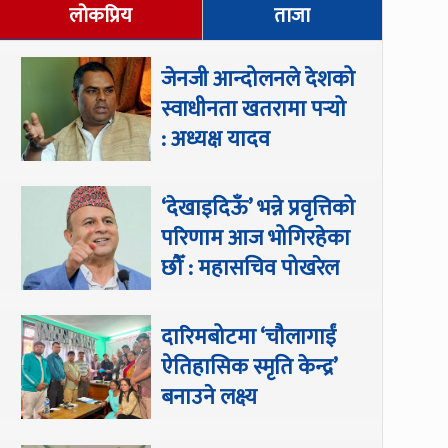
लोकप्रिय
ताजा
जेनजी आन्दोलनले देशको
स्वाधीनता खतरामा पर्‍यो
: अध्यक्ष यादव
‘देखाइदिऊँ’ भन्ने प्रवृत्तिको
परिणाम आज भोगिरहेका
छौँ : महासचिव पोखरेल
दारिमबोटमा ‘चौलागाईं
ऐतिहासिक स्मृति केन्द्र’
बनाउने लक्ष्य