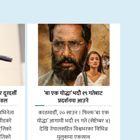
 दूरदर्शी
‘बा एक योद्धा’ भदौ १९ गतेबाट
हमाल
प्रदर्शनमा आउने
अभिनेता
काठमाडौँ, २० साउन । फिल्म ‘बा एक
 भीडको
योद्धा’ आगामी भदौ १९ गते (सेप्टेम्बर ४)
त्तिको
देखि नेपालसहित विश्वभरका विभिन्न
ीतिको
मुलुकमा एकसाथ