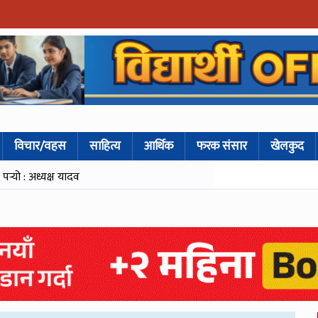
विचार/वहस
साहित्य
आर्थिक
फरक संसार
खेलकुद
्‍यो : अध्यक्ष यादव