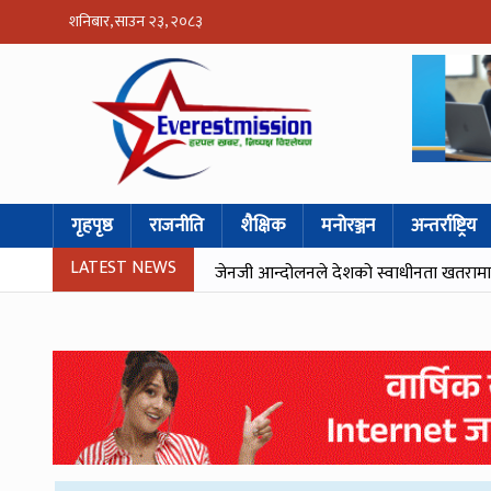
शनिबार, साउन २३, २०८३
गृहपृष्ठ
राजनीति
शैक्षिक
मनोरञ्जन
अन्तर्राष्ट्रिय
LATEST NEWS
जेनजी आन्दोलनले देशको स्वाधीनता खतरामा पर