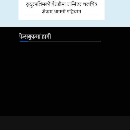
सुदूरपश्चिमको बैतडीमा जन्मिएर चलचित्र
क्षेत्रमा आफ्नो पहिचान
फेसबुकमा हामी