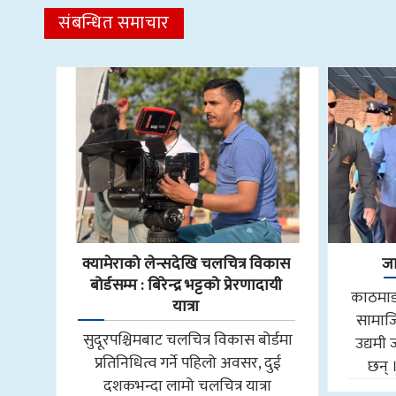
संबन्धित समाचार
क्यामेराको लेन्सदेखि चलचित्र विकास
जा
बोर्डसम्म : बिरेन्द्र भट्टको प्रेरणादायी
काठमाडौ
यात्रा
सामाजि
सुदूरपश्चिमबाट चलचित्र विकास बोर्डमा
उद्यमी 
प्रतिनिधित्व गर्ने पहिलो अवसर, दुई
छन् 
दशकभन्दा लामो चलचित्र यात्रा