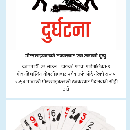
मोटरसाइकलको ठक्करबाट एक जनाको मृत्यु
काठमाडौँ, २२ साउन । दाङको गढवा गाउँपालिका-३
गोबरडिहास्थित गोबरडिहाबाट पचैयातर्फ जाँदै गरेको रा.२ प
७०५४ नम्बरको मोटरसाइकलको ठक्करबाट पैदलयात्री सोही
ठाउँ