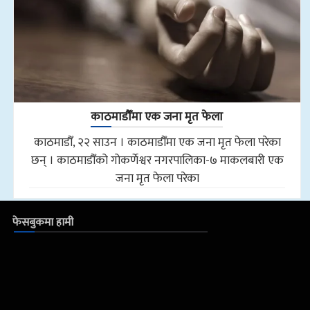
काठमाडौँमा एक जना मृत फेला
काठमाडौँ, २२ साउन । काठमाडौँमा एक जना मृत फेला परेका
छन् । काठमाडौँको गोकर्णेश्वर नगरपालिका-७ माकलबारी एक
जना मृत फेला परेका
फेसबुकमा हामी