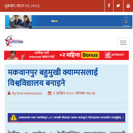
शुक्रबार, साउन २२, २०८३
मकवानपुर बहुमुखी क्याम्पसलाई
विश्वविद्यालय बनाइने
By Everestmission
१ आश्विन २०८०, सोमबार १७:२३