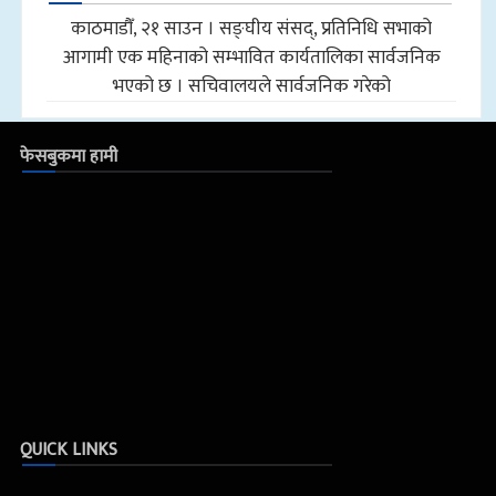
काठमाडौँ, २१ साउन । सङ्घीय संसद्, प्रतिनिधि सभाको
आगामी एक महिनाको सम्भावित कार्यतालिका सार्वजनिक
भएको छ । सचिवालयले सार्वजनिक गरेको
फेसबुकमा हामी
QUICK LINKS